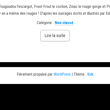
 Tougoudou l’escargot, Frout-Frout le cochon, Zouic le rouge-gorge et Po
 en a même des rouges ! D’après les ouvrages écrits et illustrés par Ed
Catégorie :
Non classé
Lire la suite
Fièrement propulsé par
WordPress
|
Thème :
Bulk