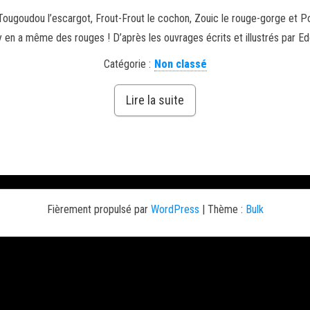
 Tougoudou l’escargot, Frout-Frout le cochon, Zouic le rouge-gorge et Po
 en a même des rouges ! D’après les ouvrages écrits et illustrés par Ed
Catégorie :
Non classé
Lire la suite
Fièrement propulsé par
WordPress
|
Thème :
Bulk